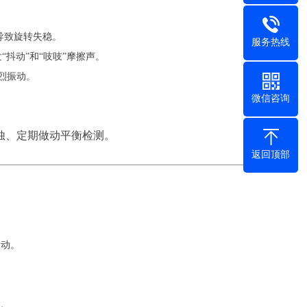
导致旋转失稳。
服务热线
抖动”和“吱吱”摩擦声。
烈振动。
微信咨询
蚀、定期做动平衡检测。
返回顶部
启动。
护。