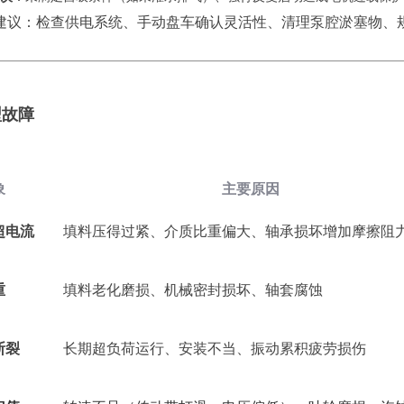
理建议：检查供电系统、手动盘车确认灵活性、清理泵腔淤塞物、
型故障
象
主要原因
超电流
填料压得过紧、介质比重偏大、轴承损坏增加摩擦阻
重
填料老化磨损、机械密封损坏、轴套腐蚀
断裂
长期超负荷运行、安装不当、振动累积疲劳损伤