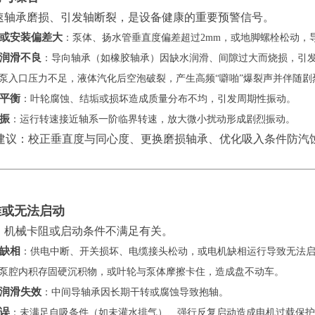
速轴承磨损、引发轴断裂，是设备健康的重要预警信号。
或安装偏差大
‌：泵体、扬水管垂直度偏差超过2mm，或地脚螺栓松动，
润滑不良
‌：导向轴承（如橡胶轴承）因缺水润滑、间隙过大而烧损，引发“
：泵入口压力不足，液体汽化后空泡破裂，产生高频“噼啪”爆裂声并伴随剧
平衡
‌：叶轮腐蚀、结垢或损坏造成质量分布不均，引发周期性振动。
振
‌：运行转速接近轴系一阶临界转速，放大微小扰动形成剧烈振动。
理建议：校正垂直度与同心度、更换磨损轴承、优化吸入条件防汽
难或无法启动
、机械卡阻或启动条件不满足有关。
缺相
‌：供电中断、开关损坏、电缆接头松动，或电机缺相运行导致无法
：泵腔内积存固硬沉积物，或叶轮与泵体摩擦卡住，造成盘不动车。
润滑失效
‌：中间导轴承因长期干转或腐蚀导致抱轴。
误
‌：未满足自吸条件（如未灌水排气）、强行反复启动造成电机过载保