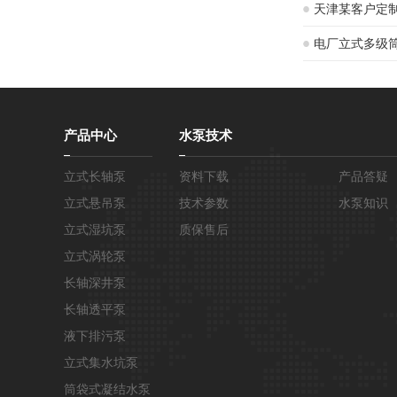
现场
天津某客户定
电厂立式多级
产品中心
水泵技术
立式长轴泵
资料下载
产品答疑
立式悬吊泵
技术参数
水泵知识
立式湿坑泵
质保售后
立式涡轮泵
长轴深井泵
长轴透平泵
液下排污泵
立式集水坑泵
筒袋式凝结水泵