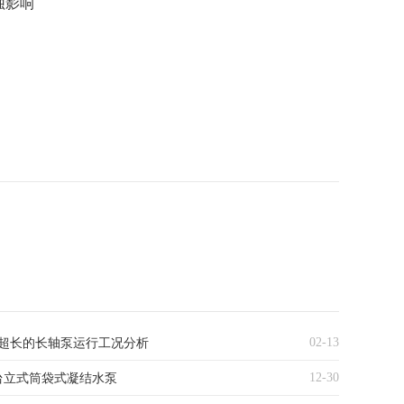
蚀影响
02-13
超长的长轴泵运行工况分析
12-30
台立式筒袋式凝结水泵