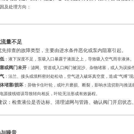
因及处理方向：
或流量不足
优先排查的故障类型，主要由进水条件恶化或泵内阻塞引起。
低
‌：液下深度不足，泵吸入口暴露于液面之上，导致吸入空气而非液体。
塞或阀门未开
‌：滤网、管道或入口阀门被泥沙、杂物堵塞，或人为误操
气
‌：法兰、接头或填料密封处松动，空气进入破坏真空度，造成“气缚”现
体堵塞
/损坏
‌：异物卡住叶轮，或叶片磨损、断裂，影响水流切割与推送
：电源接线错误导致转向相反，叶轮无法形成有效扬程。
理建议：检查液位是否达标、清理滤网与管路、确认阀门开启状态
动与噪音