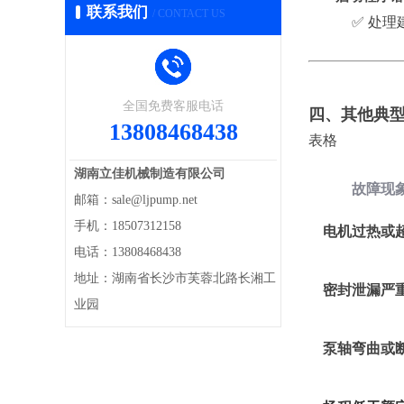
联系我们
/ CONTACT US
✅ 处
全国免费客服电话
四、其他典
13808468438
表格
湖南立佳机械制造有限公司
故障现
邮箱：sale@ljpump.net
手机：18507312158
电机过热或
电话：13808468438
地址：湖南省长沙市芙蓉北路长湘工
密封泄漏严
业园
泵轴弯曲或