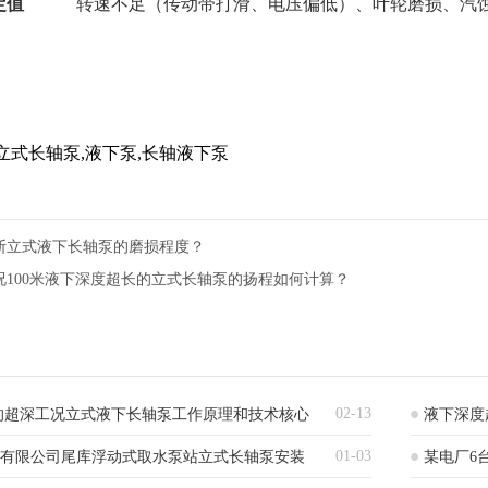
定值
转速不足（传动带打滑、电压偏低）、叶轮磨损、汽
立式长轴泵,液下泵,长轴液下泵
断立式液下长轴泵的磨损程度？
况100米液下深度超长的立式长轴泵的扬程如何计算？
02-13
的超深工况立式液下长轴泵工作原理和技术核心
液下深度
01-03
)有限公司尾库浮动式取水泵站立式长轴泵安装
某电厂6