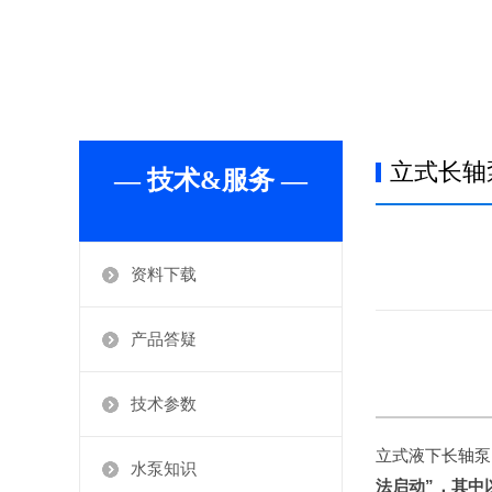
立式长轴
— 技术&服务 —
资料下载
产品答疑
技术参数
立式液下长轴泵
水泵知识
法启动”，其中