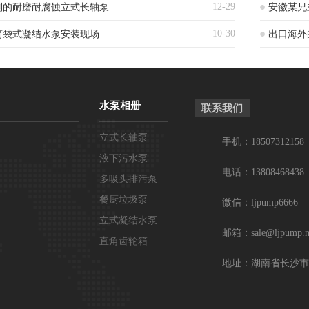
12-29
制的耐磨耐腐蚀立式长轴泵
安徽某兄
10-30
筒袋式凝结水泵安装现场
出口海外
水泵相册
联系我们
立式长轴泵
手机：18507312158
液下污水泵
电话：13808468438
多吸头排污泵
餐厨垃圾泵
微信：ljpump6666
立式凝结水泵
邮箱：sale@ljpump.n
直角齿轮箱
地址：湖南省长沙市