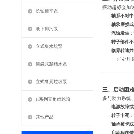
振动超标会加
长轴透平泵
轴系不对中
·
轴承磨损或
·
液下排污泵
汽蚀发生
·
‌
转子部件不
·
立式集水坑泵
临界转速共
·
✅ 处
筒袋式凝结水泵
立式餐厨垃圾泵
三、启动困
多与动力系统
H系列直角齿轮箱
电源故障或
·
转子卡死
·
‌
其他产品
轴承被卡或
·
启动程序错
·