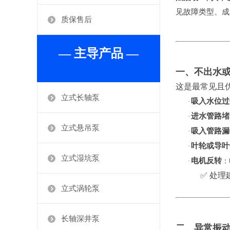
见故障类型、成
质保售后
— 主导产品 —
一、不出水
这是最常见且
立式长轴泵
吸入水位过
·
进水管路堵
·
立式悬吊泵
吸入管路漏
·
叶轮或导叶
·
立式湿坑泵
电机反转
·
‌
✅ 处
立式涡轮泵
长轴深井泵
二、异常振