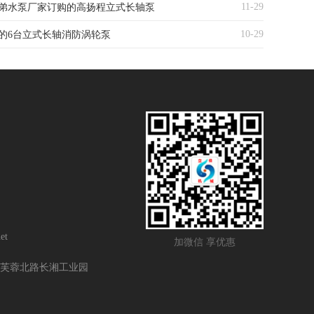
11-29
弟水泵厂家订购的高扬程立式长轴泵
10-29
的6台立式长轴消防涡轮泵
et
加微信 享优惠
芙蓉北路长湘工业园