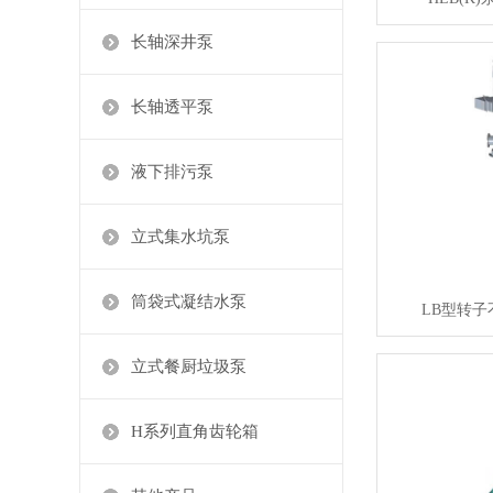
长轴深井泵
长轴透平泵
液下排污泵
立式集水坑泵
筒袋式凝结水泵
LB型转
立式餐厨垃圾泵
H系列直角齿轮箱