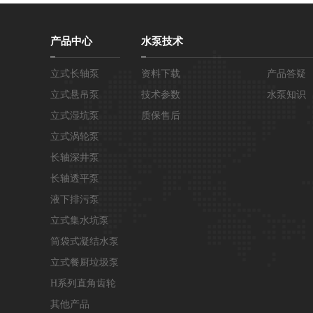
产品中心
水泵技术
立式长轴泵
资料下载
产品答疑
立式悬吊泵
技术参数
水泵知识
立式湿坑泵
质保售后
立式涡轮泵
长轴深井泵
长轴透平泵
液下排污泵
立式集水坑泵
筒袋式凝结水泵
立式餐厨垃圾泵
H系列直角齿轮
箱
其他产品