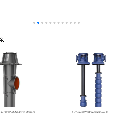
泵
K)系列立式长轴斜流透平泵
LC系列立式长轴透平泵