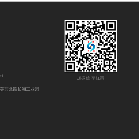
et
加微信 享优惠
芙蓉北路长湘工业园