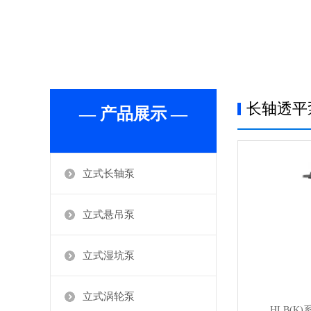
长轴透平
— 产品展示 —
立式长轴泵
立式悬吊泵
立式湿坑泵
立式涡轮泵
HLB(