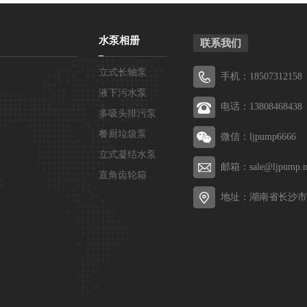
水泵相册
联系我们
立式长轴泵
手机：18507312158
液下污水泵
电话：13808468438
多吸头排污泵
餐厨垃圾泵
微信：ljpump6666
立式凝结水泵
邮箱：sale@ljpump.n
直角齿轮箱
地址：湖南省长沙市